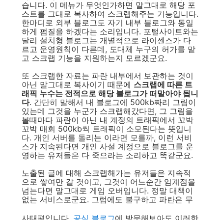
습니다. 이 메뉴가 무엇인가하면 말그대로 해당 포
스트를 그대로 복사하여 스크랩해주는 기능입니다.
한마디로 외부 블로그도 자기 내부 블로그와 동일
하게 펌질을 하겠다는 소리입니다. 포털사이트와는
달리 설치형 블로그는 개별적으로 라이센스가 다
르고 운영원칙이 다른데, 도대체 누구의 허가를 맡
고 스크랩 기능을 지원하는지 모르겠군요.
또 스크랩한 자료는 파란 내부에서 보관하는 것이
아닌 말그대로 복사이기 때문에
스크랩에 따른 트
래픽 누수는 전적으로 해당 블로그가 떠맡아야 됩니
다
. 간단히 말해서 내 블로그에 500kb짜리 그림이
있는데 그것을 누군가 스크랩해갔다면, 그 그림을
볼때마다 파란이 아닌 내 계정의 트래픽에서 꼬박
꼬박 매회 500kb씩 트래픽이 소모된다는 뜻입니
다. 개인 서버를 돌리는 이라면 모를까, 이런 서비
스가 지속된다면 개인 사설 계정으로 블로그를 운
영하는 유저들은 다 죽으라는 소리하고 똑같군요.
노출된 글에 대해 스크랩해가는 유저들은 지속적
으로 쌓여만 갈 것이고, 그것이 어느순간 임계점을
넘는다면 말그대로 게임 오버입니다. 정말 대책이
없는 서비스로군요. 그럼에도 불구하고 파란은 무
사태평입니다.
공식 블로그
에 방문해보아도 이러한